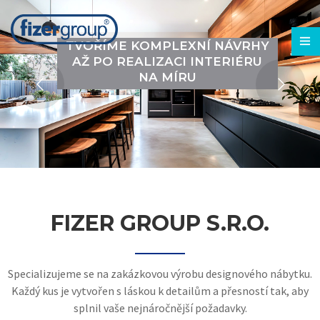
TVOŘÍME KOMPLEXNÍ NÁVRHY
AŽ PO REALIZACI INTERIÉRU
NA MÍRU
FIZER GROUP S.R.O.
Specializujeme se na zakázkovou výrobu designového nábytku.
Každý kus je vytvořen s láskou k detailům a přesností tak, aby
splnil vaše nejnáročnější požadavky.