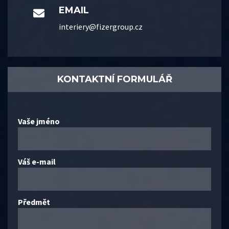
EMAIL
interiery@fizergroup.cz
KONTAKTNÍ FORMULÁŘ
Vaše jméno
Váš e-mail
Předmět